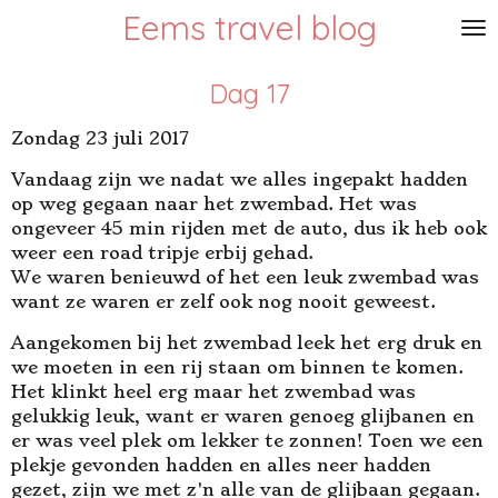
Eems travel blog
Ga
direct
naar
Dag 17
de
hoofdinhoud
Zondag 23 juli 2017
Vandaag zijn we nadat we alles ingepakt hadden
op weg gegaan naar het zwembad. Het was
ongeveer 45 min rijden met de auto, dus ik heb ook
weer een road tripje erbij gehad.
We waren benieuwd of het een leuk zwembad was
want ze waren er zelf ook nog nooit geweest.
Aangekomen bij het zwembad leek het erg druk en
we moeten in een rij staan om binnen te komen.
Het klinkt heel erg maar het zwembad was
gelukkig leuk, want er waren genoeg glijbanen en
er was veel plek om lekker te zonnen! Toen we een
plekje gevonden hadden en alles neer hadden
gezet, zijn we met z'n alle van de glijbaan gegaan.