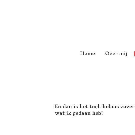
Ga
direct
naar
de
hoofdinhoud
Home
Over mij
En dan is het toch helaas zover
wat ik gedaan heb!